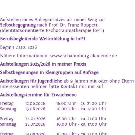
AKTUELLE TERMINE
Aufstellen eines Anliegensatzes als neuer Weg zur
Selbstbegegnung
nach Prof. Dr. Franz Ruppert
(Identitätsorientierte Pschotraumatherapie IoPT)
Berufsbegleitende Weiterbildung in IoPT
Beginn 23.10. 2026
Nähere Informationen:
www.schaumburg-akademie.de
Aufstellungen 2025/2026 in meiner Praxis
Selbstbegenungen in Kleingruppen auf Anfrage
Aufstellungen für Jugendliche
ab 9 Jahren mit oder ohne Eltern
Interessenten nehmen bitte Kontakt mit mir auf.
Aufstellungstermine für Erwachsene
Freitag
12.06.2026
16.00 Uhr - ca. 21.00 Uhr
Samstag
13.06.2026
10.00 Uhr - ca. 17.00 Uhr
Freitag
24.07.2026
16.00 Uhr - ca. 21.00 Uhr
Samstag
25.07.2026
10.00 Uhr - ca. 17.00 Uhr
Freitag
14.08.2026
16.00 Uhr - ca. 21.00 Uhr