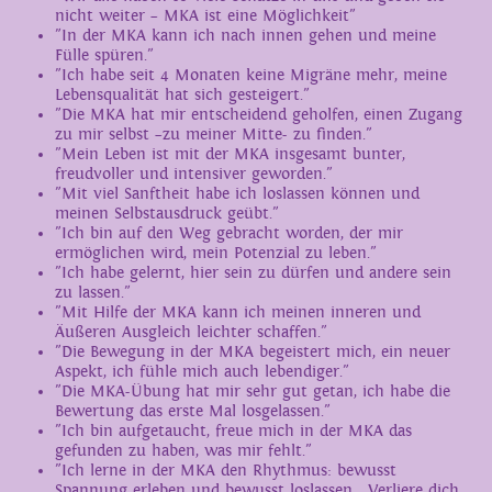
nicht weiter – MKA ist eine Möglichkeit"
"In der MKA kann ich nach innen gehen und meine
Fülle spüren."
"Ich habe seit 4 Monaten keine Migräne mehr, meine
Lebensqualität hat sich gesteigert."
"Die MKA hat mir entscheidend geholfen, einen Zugang
zu mir selbst –zu meiner Mitte- zu finden."
"Mein Leben ist mit der MKA insgesamt bunter,
freudvoller und intensiver geworden."
"Mit viel Sanftheit habe ich loslassen können und
meinen Selbstausdruck geübt."
"Ich bin auf den Weg gebracht worden, der mir
ermöglichen wird, mein Potenzial zu leben."
"Ich habe gelernt, hier sein zu dürfen und andere sein
zu lassen."
"Mit Hilfe der MKA kann ich meinen inneren und
Äußeren Ausgleich leichter schaffen."
"Die Bewegung in der MKA begeistert mich, ein neuer
Aspekt, ich fühle mich auch lebendiger."
"Die MKA-Übung hat mir sehr gut getan, ich habe die
Bewertung das erste Mal losgelassen."
"Ich bin aufgetaucht, freue mich in der MKA das
gefunden zu haben, was mir fehlt."
"Ich lerne in der MKA den Rhythmus: bewusst
Spannung erleben und bewusst loslassen. „Verliere dich,